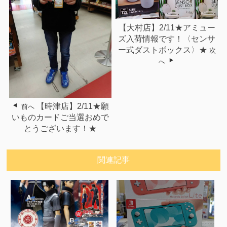
【大村店】2/11★アミュー
ズ入荷情報です！〈センサ
ー式ダストボックス〉★
次
へ
【時津店】2/11★願
前へ
いものカードご当選おめで
とうございます！★
関連記事