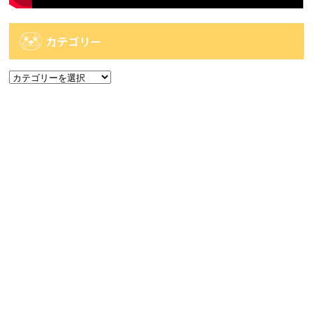
カテゴリー
カ
テ
ゴ
アーカイブ
リ
ー
ア
ー
カ
人気記事
イ
ブ
人気記事
【佐世保2店佐々店】アミューズコーナー入荷
情報です...
64件のビュー