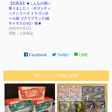
【広田店】★こんなの買い
取りました！〈ギガンティ
ックシリーズ ドラゴンボ
ール超 ゴクウブラック(超
サイヤ人ロゼ)〉他★
2022年5月1日
買取・入荷商品
Facebook
Twitter
LINE
同カテゴリー前後の記事