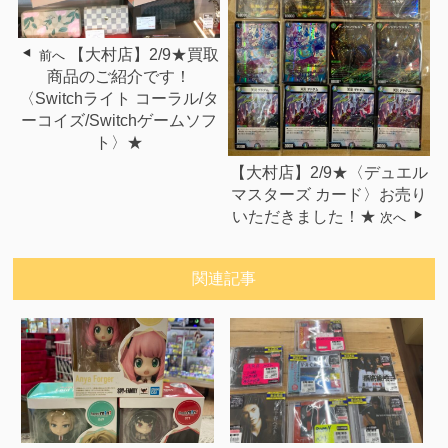
【大村店】2/9★買取
前へ
商品のご紹介です！
〈Switchライト コーラル/タ
ーコイズ/Switchゲームソフ
ト〉★
【大村店】2/9★〈デュエル
マスターズ カード〉お売り
いただきました！★
次へ
関連記事