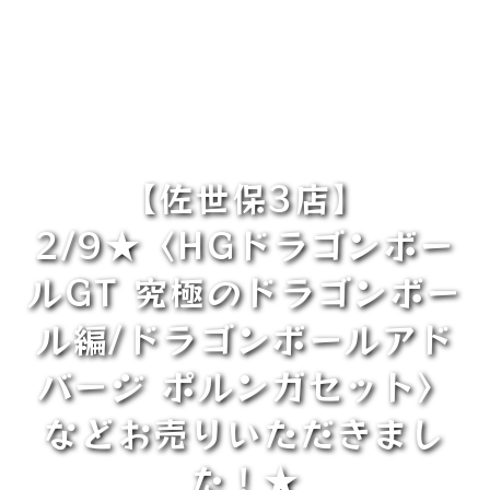
【佐世保3店】
2/9★〈HGドラゴンボー
ルGT 究極のドラゴンボー
ル編/ドラゴンボールアド
バージ ポルンガセット〉
などお売りいただきまし
た！★