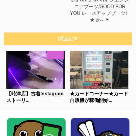
ニアブーツ/GOOD FOR
YOU レースアップブーツ》
★
次へ
関連記事
【時津店】古着Instagram
★カードコーナー★カード
ストーリ...
自販機が稼働開始...