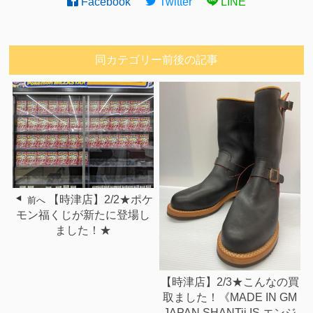
Facebook
Twitter
LINE
同カテゴリー前後の記事
【時津店】2/2★ポケ
前へ
モン福くじが新たに登場し
ました！★
【時津店】2/3★こんなの買
取ました！《MADE IN GM
JAPAN SHANTii IS エンジ