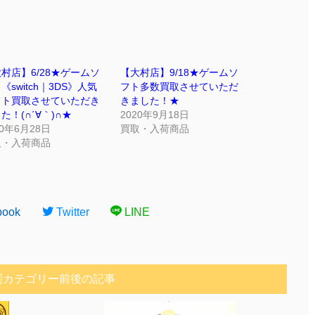
村店】6/28★ゲームソ
【大村店】9/18★ゲームソ
《switch｜3DS》人気
フト多数買取させていただ
フト買取させていただき
きました！★
た！(∩´∀｀)∩★
2020年9月18日
20年6月28日
買取・入荷商品
取・入荷商品
book
Twitter
LINE
同カテゴリー前後の記事