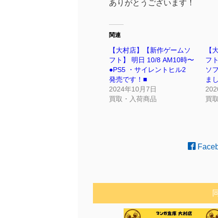
ありがとうございます！
関連
【大村店】【新作ゲームソ
【大
フト】 明日 10/8 AM10時〜
フト
●PS5 ・サイレントヒル2
ソ
発売です！■
まし
2024年10月7日
20
買取・入荷商品
買
Face