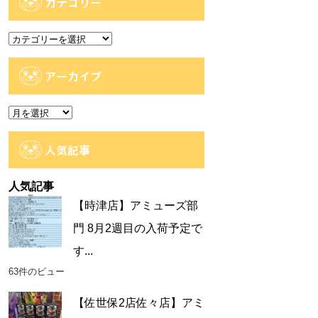
カテゴリー
カ
テ
ゴ
アーカイブ
リ
ー
ア
ー
カ
人気記事
イ
ブ
人気記事
【時津店】アミューズ部
門 8月2週目の入荷予定で
す...
63件のビュー
【佐世保2店佐々店】アミ