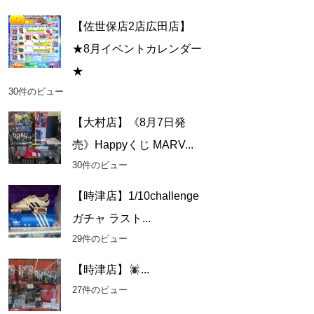
【佐世保店2店広田店】
★8月イベントカレンダー
★
30件のビュー
【大村店】《8月7日発
売》Happyくじ MARV...
30件のビュー
【時津店】1/10challenge
ガチャ ラスト...
29件のビュー
【時津店】
...
27件のビュー