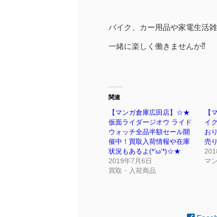
バイク、カー用品や家電生活雑
一緒に楽しく働きませんか⁇
関連
【マンガ倉庫広田店】☆★
【
仮面ライダージオウ ライド
イ
ウォッチ全品半額セール開
お
催中！買取入荷情報や在庫
売り
状況もあるよ(*’ω’*)☆★
20
2019年7月6日
マ
買取・入荷商品