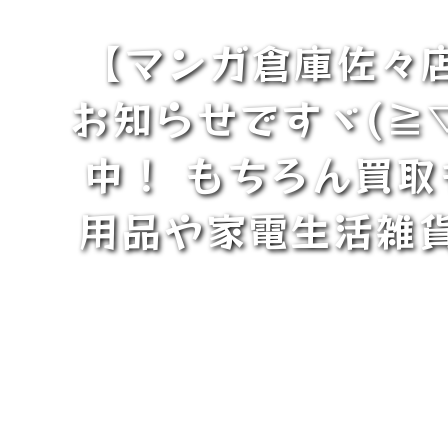
【マンガ倉庫佐々店
お知らせですヾ(≧
中！ もちろん買
用品や家電生活雑