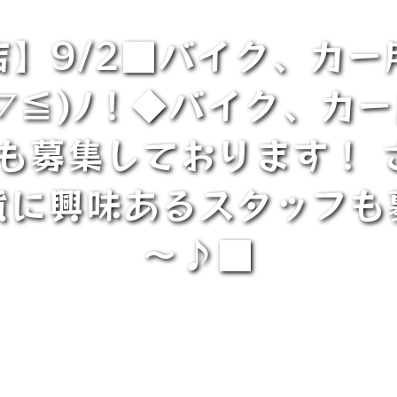
】9/2■バイク、カ
▽≦)ﾉ！◆バイク、カ
取も募集しております！ 
貨に興味あるスタッフも
～♪■