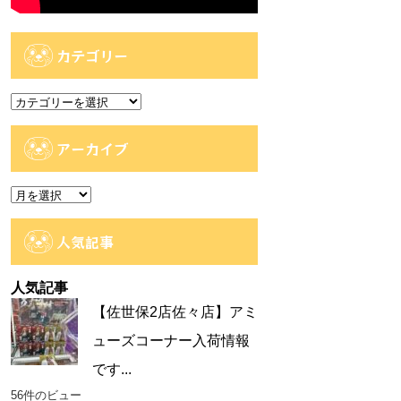
カテゴリー
カ
テ
ゴ
アーカイブ
リ
ー
ア
ー
カ
人気記事
イ
ブ
人気記事
【佐世保2店佐々店】アミ
ューズコーナー入荷情報
です...
56件のビュー