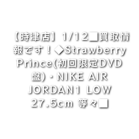
【時津店】1/12■買取情
報です！◆Strawberry
Prince(初回限定DVD
盤)・NIKE AIR
JORDAN1 LOW
27.5cm 等々■