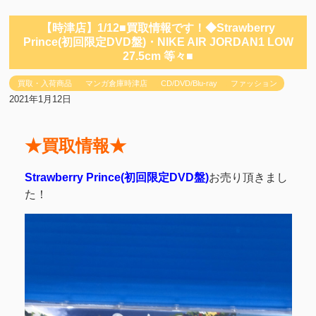
【時津店】1/12■買取情報です！◆Strawberry
Prince(初回限定DVD盤)・NIKE AIR JORDAN1 LOW
27.5cm 等々■
買取・入荷商品
マンガ倉庫時津店
CD/DVD/Blu-ray
ファッション
2021年1月12日
★買取情報★
Strawberry Prince(初回限定DVD盤)
お売り頂きまし
た！