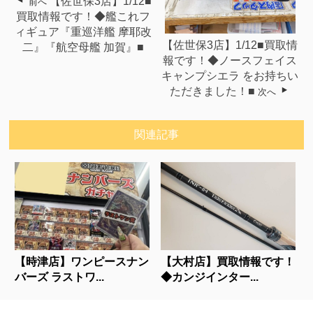
【佐世保3店】1/12■
前へ
買取情報です！◆艦これフ
ィギュア『重巡洋艦 摩耶改
【佐世保3店】1/12■買取情
二』『航空母艦 加賀』■
報です！◆ノースフェイス
キャンプシエラ をお持ちい
ただきました！■
次へ
関連記事
【時津店】ワンピースナン
【大村店】買取情報です！
バーズ ラストワ...
◆カンジインター...