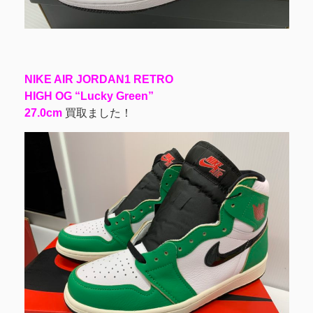
NIKE AIR JORDAN1 RETRO
HIGH OG “Lucky Green”
27.0cm
買取ました！