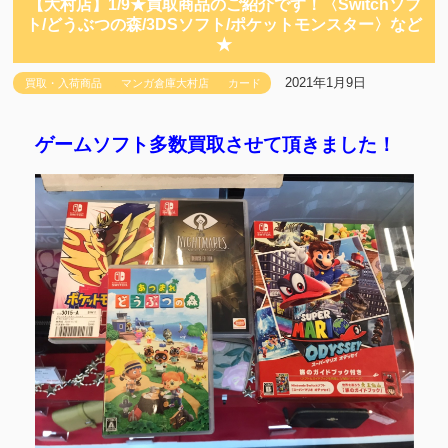
【大村店】1/9★買取商品のご紹介です！〈Switchソフ
ト/どうぶつの森/3DSソフト/ポケットモンスター〉など
★
2021年1月9日
買取・入荷商品
マンガ倉庫大村店
カード
ゲームソフト多数買取させて頂きました！