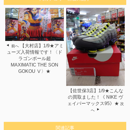
【大村店】1/9★アミ
前へ
ューズ入荷情報です！〈ド
ラゴンボール超
MAXIMATIC THE SON
GOKOU Ⅴ〉★
【佐世保3店】1/9★こんな
の買取ました！《 NIKE ヴ
ェイパーマックス95》★
次
へ
関連記事