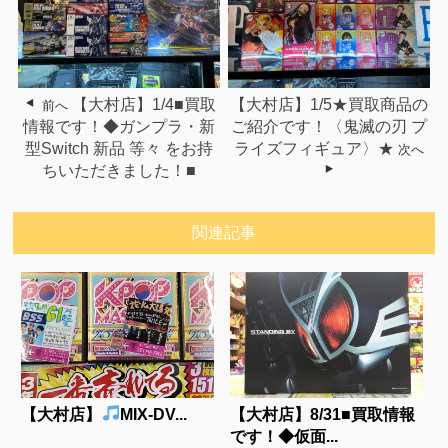
【大村店】1/4■買取
【大村店】1/5★買取商品の
前へ
情報です！◆ガンプラ・新
ご紹介です！〈鬼滅の刃 プ
型Switch 新品 等々 をお持
ライズフィギュア〉★
次へ
ちいただきました！■
関連記事
【大村店】
MIX-DV...
【大村店】8/31■買取情報
です！◆仮面...