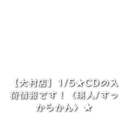
【大村店】1/5★CDの入
荷情報です！〈瑛人/すっ
からかん〉★