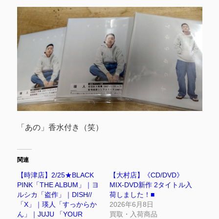
「あの」香水付き（笑）
関連
【時津店】2/25★BLACK
【大村店】《CD/DVD》
PINK「THE ALBUM」｜ヨ
MIX-DVD新作 2タイトル入
ルシカ「盗作」｜DISH//
荷しました！■
「X」｜瑛人「すっからか
2026年6月8日
ん」｜JUJU 「YOUR
買取・入荷商品