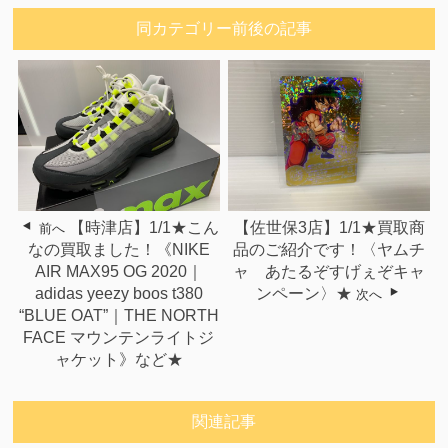
同カテゴリー前後の記事
【時津店】1/1★こん
【佐世保3店】1/1★買取商
前へ
なの買取ました！《NIKE
品のご紹介です！〈ヤムチ
AIR MAX95 OG 2020｜
ャ あたるぞすげぇぞキャ
adidas yeezy boos t380
ンペーン〉★
次へ
“BLUE OAT”｜THE NORTH
FACE マウンテンライトジ
ャケット》など★
関連記事