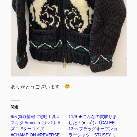
ありがとうございます！
関連
9/5 買取情報 #電動工具 #
11/9 ★こんなの買取りま
マキタ #makita #ナバホ #
した！(=ﾟωﾟ)ﾉ《CALEE
ズニ #ターコイズ
13ss フラッグオープンカ
#CHAMPION #REVERSE
ラーシャツ・STUSSY ミ