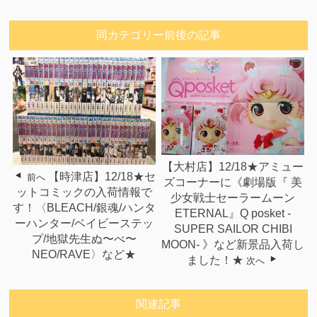
同カテゴリー前後の記事
【大村店】12/18★アミュー
【時津店】12/18★セ
前へ
ズコーナーに《劇場版『 美
ットコミックの入荷情報で
少女戦士セーラームーン
す！〈BLEACH/銀魂/ハンタ
ETERNAL』Q posket -
ーハンター/ベイビーステッ
SUPER SAILOR CHIBI
プ/地獄先生ぬ〜べ〜
MOON- 》など新景品入荷し
NEO/RAVE〉など★
ました！★
次へ
関連記事