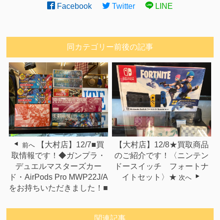
Facebook
Twitter
LINE
同カテゴリー前後の記事
【大村店】12/7■買
【大村店】12/8★買取商品
前へ
取情報です！◆ガンプラ・
のご紹介です！〈ニンテン
デュエルマスターズカー
ドースイッチ フォートナ
ド・AirPods Pro MWP22J/A
イトセット〉★
次へ
をお持ちいただきました！■
関連記事