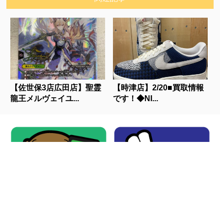
【佐世保3店広田店】聖霊
【時津店】2/20■買取情報
龍王メルヴェイユ...
です！◆NI...