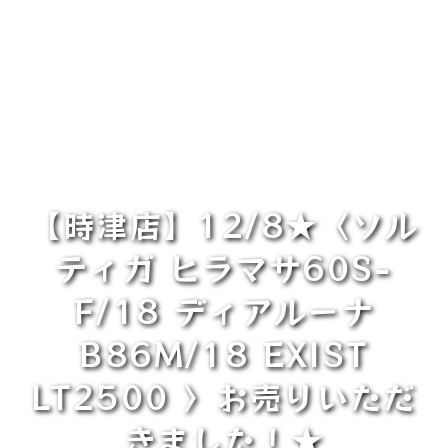
【時津店】12/8★〈ソル
ティガ ヒラマサ60S-
F/18 ディアルーナ
B86M/18 EXIST
LT2500 〉お売りいただ
きました！★