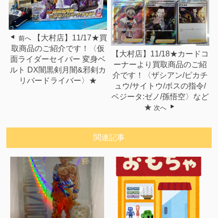
【大村店】11/17★買
前へ
取商品のご紹介です！〈仮
【大村店】11/18★カードコ
面ライダーセイバー 変身ベ
ーナーより買取商品のご紹
ルト DX闇黒剣月闇&邪剣カ
介です！〈ザシアン/ピカチ
リバードライバー〉★
ュウ/サイトウ/ボスの指令/
ベジータ:ゼノ/孫悟空〉など
★
次へ
関連記事