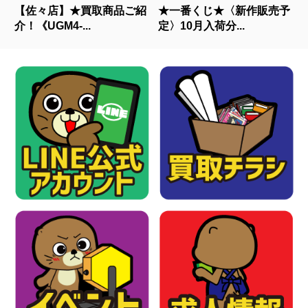
【佐々店】★買取商品ご紹
★一番くじ★〈新作販売予
介！《UGM4-...
定〉10月入荷分...