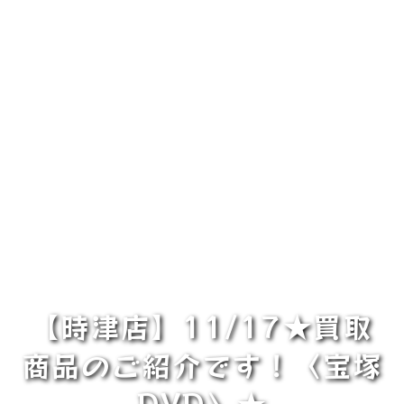
【時津店】11/17★買取
商品のご紹介です！〈宝塚
DVD〉★