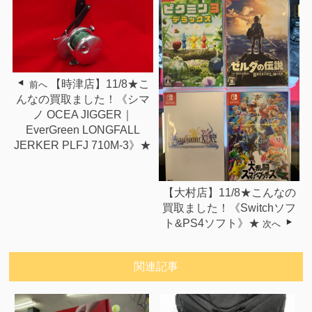
【時津店】11/8★こ
前へ
んなの買取ました！《シマ
ノ OCEA JIGGER｜
EverGreen LONGFALL
JERKER PLFJ 710M-3》★
【大村店】11/8★こんなの
買取ました！《Switchソフ
ト&PS4ソフト》★
次へ
関連記事