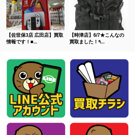
【佐世保3店 広田店】買取
【時津店】6/7★こんなの
情報です！■...
買取ました！٩...