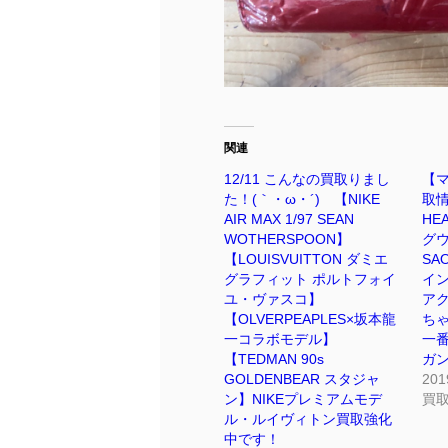
関連
12/11 こんなの買取りまし
【
た！(｀・ω・´)ゞ【NIKE
取情
AIR MAX 1/97 SEAN
HE
WOTHERSPOON】
グ
【LOUISVUITTON ダミエ
SA
グラフィット ポルトフォイ
イン
ユ・ヴァスコ】
アク
【OLVERPEAPLES×坂本龍
ちゃ
一コラボモデル】
一番
【TEDMAN 90s
ガ
GOLDENBEAR スタジャ
20
ン】NIKEプレミアムモデ
買
ル・ルイヴィトン買取強化
中です！