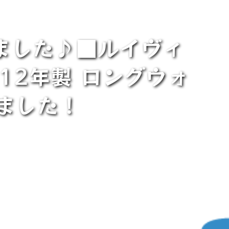
ました♪■ルイヴィ
12年製 ロングウォ
ました！