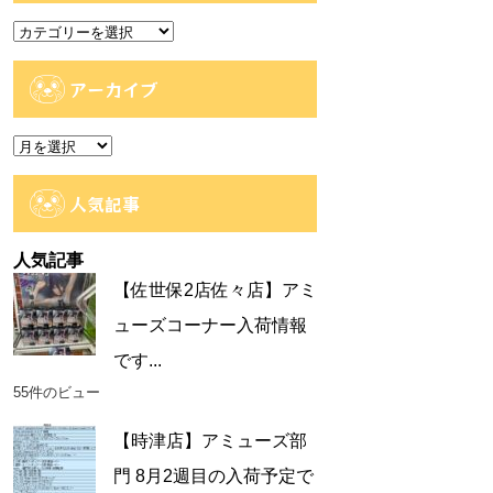
カ
テ
ゴ
アーカイブ
リ
ー
ア
ー
カ
人気記事
イ
ブ
人気記事
【佐世保2店佐々店】アミ
ューズコーナー入荷情報
です...
55件のビュー
【時津店】アミューズ部
門 8月2週目の入荷予定で