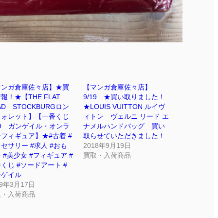
マンガ倉庫佐々店】★買
【マンガ倉庫佐々店】
報！★【THE FLAT
9/19 ★買い取りました！
AD STOCKBURGロン
★LOUIS VUITTON ルイヴ
ウォレット】【一番くじ
ィトン ヴェルニ リード エ
O ガンゲイル・オンラ
ナメルハンドバッグ 買い
フィギュア】★#古着 #
取らせていただきました！
セサリー #求人 #おも
2018年9月19日
 #美少女 #フィギュア #
買取・入荷商品
くじ #ソードアート #
ンゲイル
19年3月17日
取・入荷商品