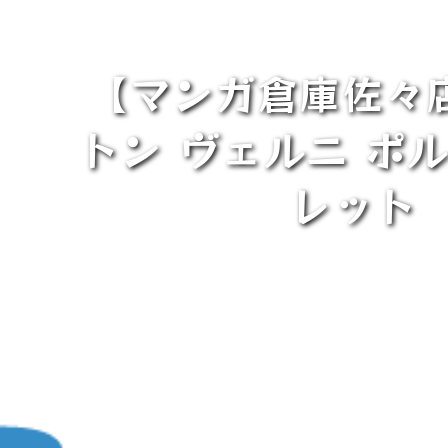
【マンガ倉庫佐々
トン ヴェルニ ポ
レット