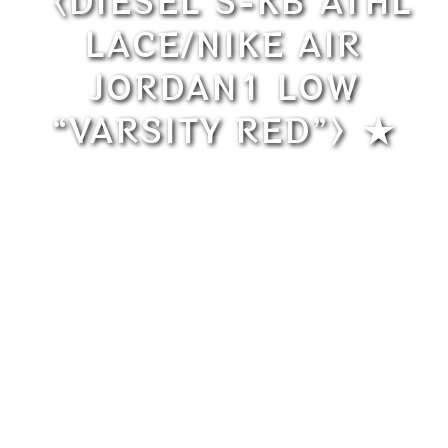
〈DIESEL S-KB ATHL
LACE/NIKE AIR
JORDAN1 LOW
“VARSITY RED”〉★