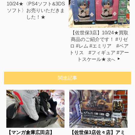
10/24★〈PS4ソフト&3DS
ソフト〉お売りいただきま
した！★
【佐世保3店】10/24★買取
商品のご紹介です！ #リゼ
ロ #レム #エミリア #ベア
トリス #フィギュア #アー
トスケール★
次へ
関連記事
【マンガ倉庫広田店】
【佐世保3店佐々店】アミ