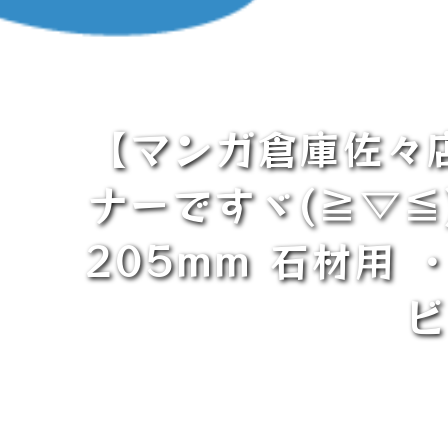
【マンガ倉庫佐々
ナーですヾ(≧▽≦
205mm 石材用 
ビ