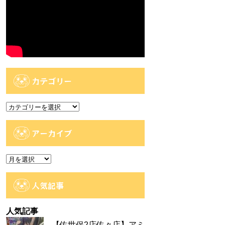
カテゴリー
カ
テ
ゴ
アーカイブ
リ
ー
ア
ー
カ
人気記事
イ
ブ
人気記事
【佐世保2店佐々店】アミ