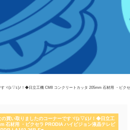
▽≦)ﾉ！◆日立工機 CM8 コンクリートカッタ 205mm 石材用 ・ピクセラ PR
なの買い取りましたのコーナーですヾ(≧▽≦)ﾉ！◆日立工
mm 石材用 ・ピクセラ PRODIA ハイビジョン液晶テレビ