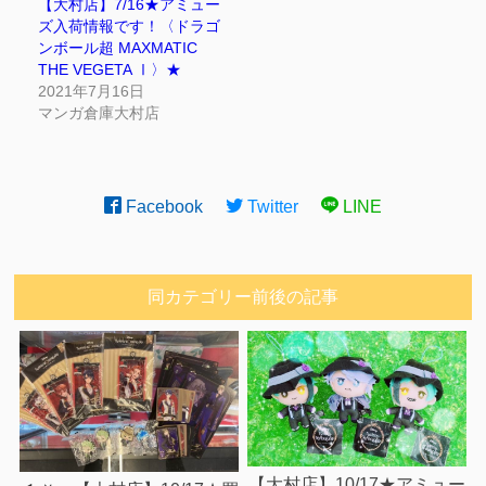
【大村店】7/16★アミュー
ズ入荷情報です！〈ドラゴ
ンボール超 MAXMATIC
THE VEGETA Ⅰ〉★
2021年7月16日
マンガ倉庫大村店
Facebook
Twitter
LINE
同カテゴリー前後の記事
【大村店】10/17★アミュー