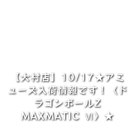
【大村店】10/17★アミ
ューズ入荷情報です！〈ド
ラゴンボールZ
MAXMATIC Ⅵ〉★