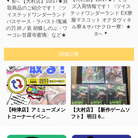
【大村店】10/17★買
前へ
ズ入荷情報です！〈ツイス
取商品のご紹介です！〈ツ
テッドワンダーランド EX寮
イステッドワンダーランド
服マスコット オクタヴィネ
パスケース・ラバスト/鬼滅
ル寮＆サバナクロー寮〉★
の刃 絆ノ装 胡蝶しのぶ・ワ
次へ
ーコレ甘露寺蜜璃〉など★
関連記事
【時津店】アミューズメン
【大村店】【新作ゲームソ
トコーナーイベン...
フト】 明日 6...