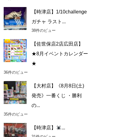
【時津店】1/10challenge
ガチャ ラスト...
38件のビュー
【佐世保店2店広田店】
★8月イベントカレンダー
★
36件のビュー
【大村店】《8月8日(土)
発売》一番くじ ・勝利
の...
35件のビュー
【時津店】
...
31件のビュー