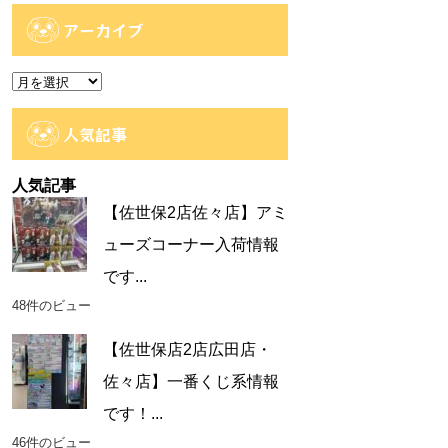
ゴ
アーカイブ
リ
ー
ア
ー
カ
人気記事
イ
ブ
人気記事
【佐世保2店佐々店】アミ
ューズコーナー入荷情報
です...
48件のビュー
【佐世保店2店広田店・
佐々店】一番くじ系情報
です！...
46件のビュー