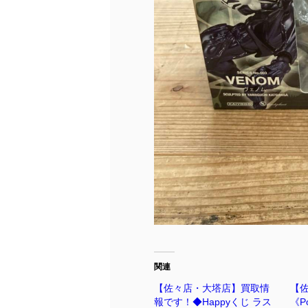
関連
【佐々店・大塔店】買取情
【
報です！◆Happyくじ ラス
《Po