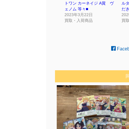
トワン カーネイジ A賞 ヴ
ル
ェノム 等々■
だ
2023年3月22日
20
買取・入荷商品
買
Face