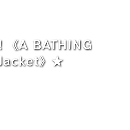
A BATHING
 Jacket》★