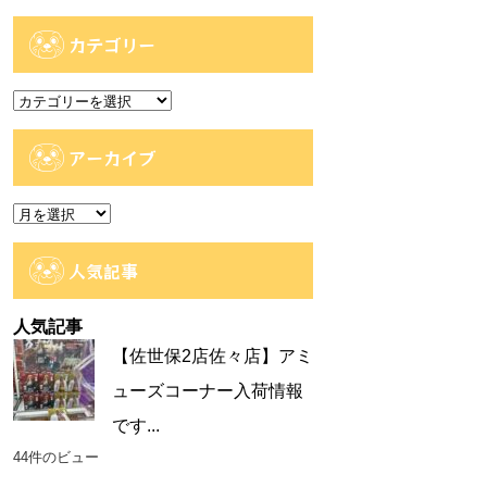
カテゴリー
カ
テ
ゴ
アーカイブ
リ
ー
ア
ー
カ
人気記事
イ
ブ
人気記事
【佐世保2店佐々店】アミ
ューズコーナー入荷情報
です...
44件のビュー