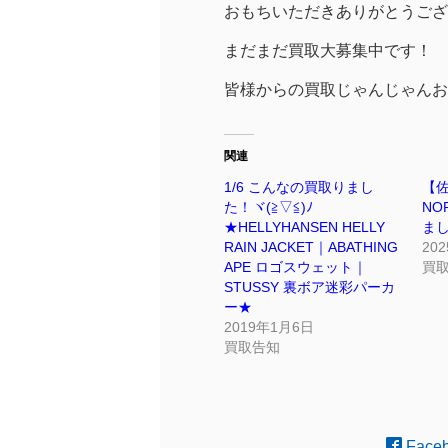
おもちいただきありがとうございま
まだまだ買取大募集中です！
皆様からの買取じゃんじゃんお待
関連
1/6 こんなの買取りまし
【佐
た！ヾ(≧▽≦)ﾉ
NO
★HELLYHANSEN HELLY
ま
RAIN JACKET｜ABATHING
20
APE ロゴスウェット｜
買
STUSSY 裏ボア迷彩パーカ
ー★
2019年1月6日
買取告知
Face