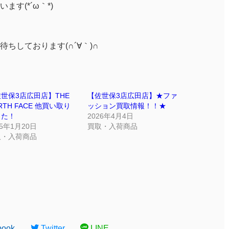
す(*´ω｀*)
ちしております(∩´∀｀)∩
世保3店広田店】THE
【佐世保3店広田店】★ファ
RTH FACE 他買い取り
ッション買取情報！！★
した！
2026年4月4日
25年1月20日
買取・入荷商品
取・入荷商品
book
Twitter
LINE