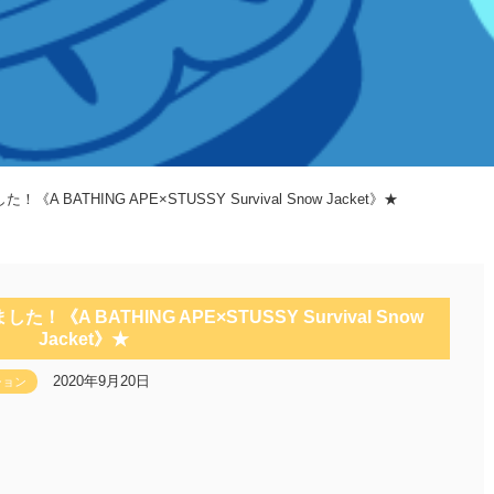
 BATHING APE×STUSSY Survival Snow Jacket》★
《A BATHING APE×STUSSY Survival Snow
Jacket》★
2020年9月20日
ション