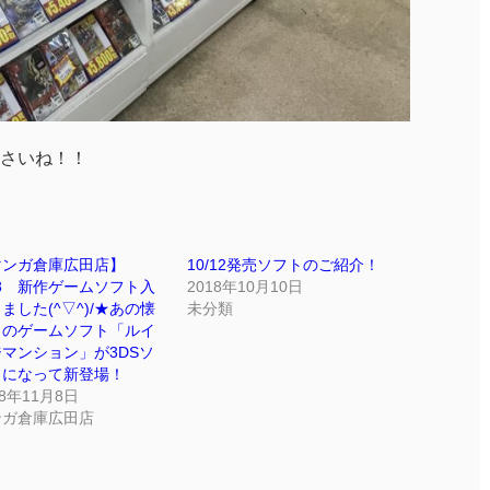
さいね！！
マンガ倉庫広田店】
10/12発売ソフトのご紹介！
/8 新作ゲームソフト入
2018年10月10日
ました(^▽^)/★あの懐
未分類
しのゲームソフト「ルイ
マンション」が3DSソ
トになって新登場！
18年11月8日
ンガ倉庫広田店