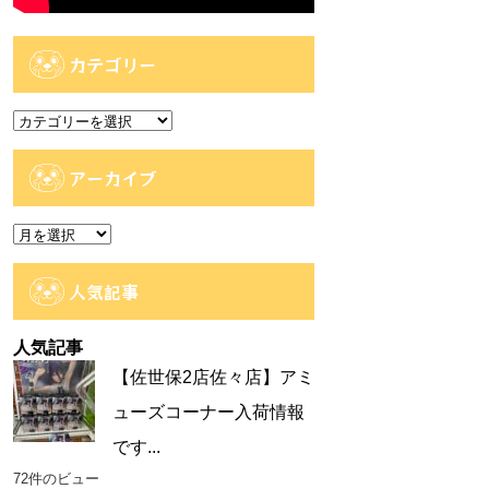
カテゴリー
カ
テ
ゴ
アーカイブ
リ
ー
ア
ー
カ
人気記事
イ
ブ
人気記事
【佐世保2店佐々店】アミ
ューズコーナー入荷情報
です...
72件のビュー