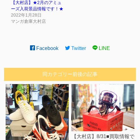
【大村店】★2月のアミュ
ーズ入荷景品情報です！★
2022年1月28日
マンガ倉庫大村店
Facebook
Twitter
LINE
同カテゴリー前後の記事
【大村店】8/31■買取情報で