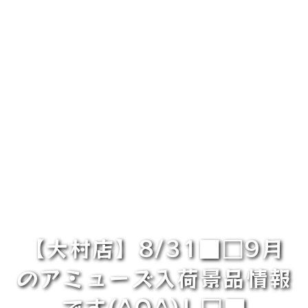
【大村店】8/31■□9月
のアミューズ入荷景品情報
です(^O^)! □■