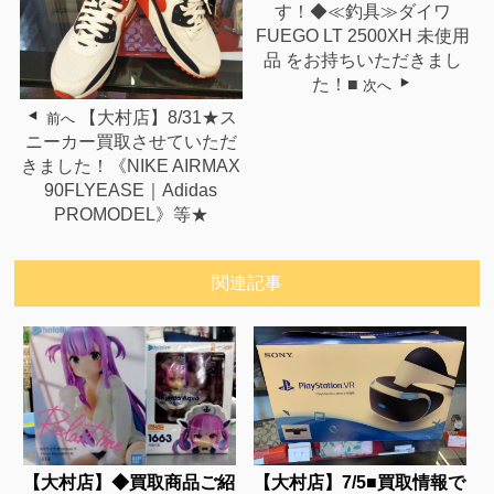
す！◆≪釣具≫ダイワ
FUEGO LT 2500XH 未使用
品 をお持ちいただきまし
た！■
次へ
【大村店】8/31★ス
前へ
ニーカー買取させていただ
きました！《NIKE AIRMAX
90FLYEASE｜Adidas
PROMODEL》等★
関連記事
【大村店】◆買取商品ご紹
【大村店】7/5■買取情報で