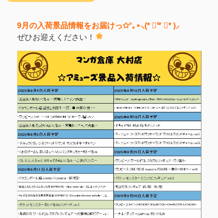
9月の入荷景品情報をお届けっ✩°｡⋆⸜(* ॑꒳ ॑* )⸝
ぜひお迎えください！