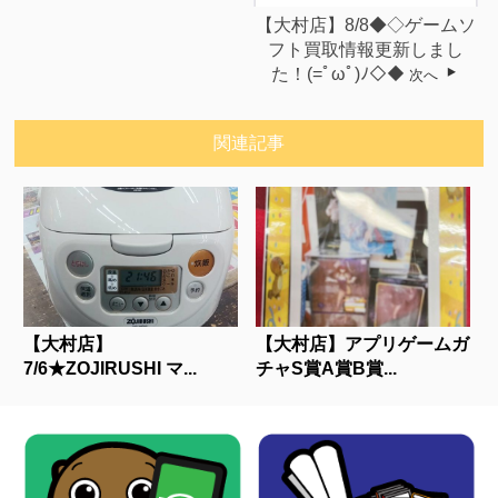
【大村店】8/8◆◇ゲームソ
フト買取情報更新しまし
た！(=ﾟωﾟ)ﾉ◇◆
次へ
関連記事
【大村店】
【大村店】アプリゲームガ
7/6★ZOJIRUSHI マ...
チャS賞A賞B賞...