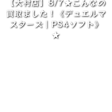
【大村店】8/7★こんなの
買取ました！《デュエルマ
スターズ｜PS4ソフト》
★