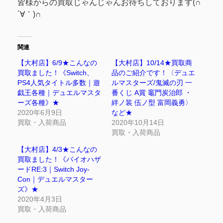
皆様からの買取じゃんじゃんお待ちしております(∩
´∀｀)∩
関連
【大村店】6/9★こんなの
【大村店】10/14★買取商
買取ました！《Switch、
品のご紹介です！〈デュエ
PS4人気タイトル多数｜遊
ルマスターズ/鬼滅の刃 一
戯王各種｜デュエルマスタ
番くじ A賞 竈門炭治郎 ・
ーズ各種》★
絆ノ装 伍ノ型 富岡義勇〉
2020年6月9日
など★
買取・入荷商品
2020年10月14日
買取・入荷商品
【大村店】4/3★こんなの
買取ました！《バイオハザ
ードRE:3｜Switch Joy-
Con｜デュエルマスター
ズ》★
2020年4月3日
買取・入荷商品