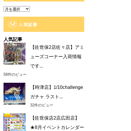
ー
ア
ー
カ
人気記事
イ
ブ
人気記事
【佐世保2店佐々店】アミ
ューズコーナー入荷情報
です...
58件のビュー
【時津店】1/10challenge
ガチャ ラスト...
32件のビュー
【佐世保店2店広田店】
★8月イベントカレンダー