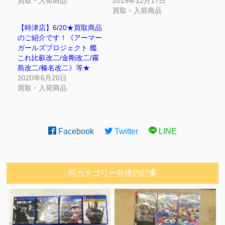
買取・入荷商品
2019年12月17日
買取・入荷商品
【時津店】6/20★買取商品
のご紹介です！《アーマー
ガールズプロジェクト 艦
これ比叡改二/金剛改二/霧
島改二/榛名改二》等★
2020年6月20日
買取・入荷商品
Facebook
Twitter
LINE
同カテゴリー前後の記事