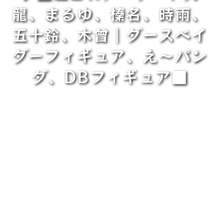
龍、まるゆ、榛名、時雨、
五十鈴、木曾｜ダースベイ
ダーフィギュア、え～パン
ダ、DBフィギュア■