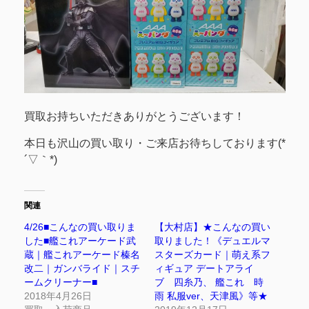
買取お持ちいただきありがとうございます！
本日も沢山の買い取り・ご来店お待ちしております(*
´▽｀*)
関連
4/26■こんなの買い取りま
【大村店】★こんなの買い
した■艦これアーケード武
取りました！《デュエルマ
蔵｜艦これアーケード榛名
スターズカード｜萌え系フ
改二｜ガンバライド｜スチ
ィギュア デートアライ
ームクリーナー■
ブ 四糸乃、 艦これ 時
2018年4月26日
雨 私服ver、天津風》等★