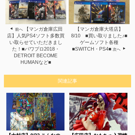
【マンガ倉庫広田
【マンガ倉庫大塔店】
前へ
店】人気PS4ソフト多数買
8/10 ■買い取りました♪■
い取らせていただきまし
ゲームソフト各種
た！■パワプロ2018・
■SWITCH・PS4■
次へ
DETROIT BECOME
HUMANなど■
関連記事