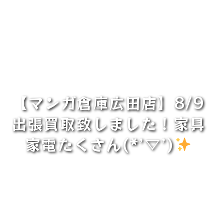
【マンガ倉庫広田店】8/9
出張買取致しました！家具
家電たくさん(*’▽’)