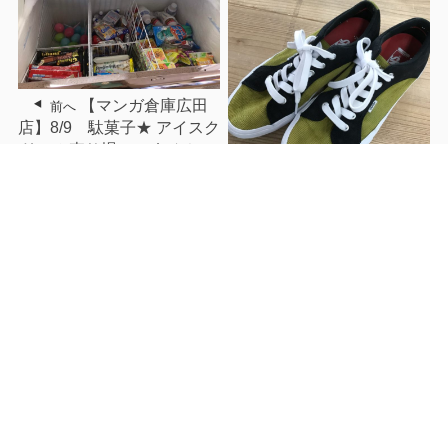
【マンガ倉庫広田
前へ
店】8/9 駄菓子★ アイスク
リーム売り場に のむんちょ
ゼリーが仲間入り！！★
【マンガ倉庫佐々店】8/9
買取ました♪・ニンテンドー
クラシックミニスーパーフ
ァミコン ・SHIMANO
Soare C14+ C2000SSPG
・SHIMANO Soare C14+ ア
ジング s610L-S ・
SHIMANO ベイトロッド ゾ
ディアスバス ・WTAPS T
シャツ ・adidas
skateboarding Tシャツ ・