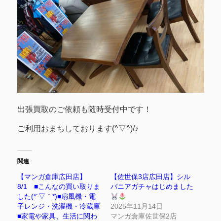
出張買取のご依頼も随時受付中です！
ご利用おまちしております(^▽^)/♪
関連
【マンガ倉庫広田店】
【佐世保3店広田店】シル
8/1 ■こんなの買い取りま
バニアガチャはじめました
した(*´▽｀*)■扇風機・電
子レンジ・洗濯機・冷蔵庫
2025年11月14日
■家電や家具、生活に関わ
マンガ倉庫佐世保2店