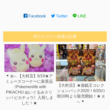
Facebook
Twitter
LINE
同カテゴリー前後の記事
【大村店】6/19★ア
前へ
ミューズコーナーに新景品
【大村店】★遊戯王コレク
《Pokemonlife with
ションパック2020！6/20の
PIKACHU ぬいぐるみスリ
朝10時より販売開始！★
次
ッパ ピカチュウ》入荷しま
へ
した！★