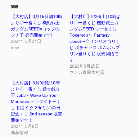
関連
【大村店】3月15日朝10時
【大村店】8/26(土)10時よ
より◇一番くじ 機動戦士
り◇一番くじ 機動戦士ガ
ガンダムSEED×コップの
ンダムSEED ◇一番くじ
フチ子 発売開始です!!
Pokemon〜 Fantasy
2024年3月14日
closet〜◇サンリオ当りく
new
じ ポチャッコ ポムポムプ
リン当りくじ 販売開始で
す！
2023年8月25日
マンガ倉庫大村店
【大村店】3月9日朝10時
より◇一番くじ 遊☆戯☆
王 vol.3～Wake Up Your
Memories～◇タイトーく
じ 初音ミク 39(ミク)の日
記念くじ 2nd season 販売
開始です！
2024年3月8日
新着情報