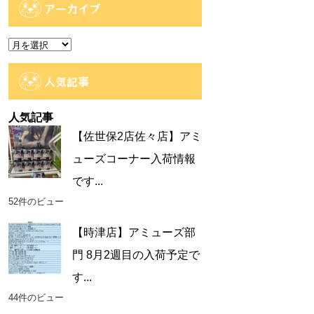
ゴ
アーカイブ
リ
ー
ア
ー
カ
人気記事
イ
ブ
人気記事
【佐世保2店佐々店】アミ
ューズコーナー入荷情報
です...
52件のビュー
【時津店】アミューズ部
門 8月2週目の入荷予定で
す...
44件のビュー