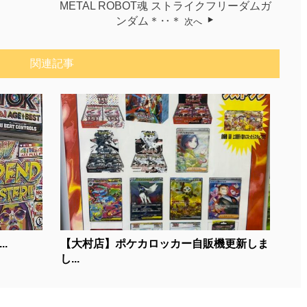
METAL ROBOT魂 ストライクフリーダムガ
ンダム＊‥＊
次へ
関連記事
.
【大村店】ポケカロッカー自販機更新しま
し...