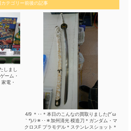
同カテゴリー前後の記事
いたしまし
y・ゲーム・
・家電・
4/9 ＊‥＊本日のこんなの買取りました(*´ω
｀*)ﾉｼ＊‥＊加州清光 模造刀＊ガンダム・マ
クロスF プラモデル＊ステンレスショット＊