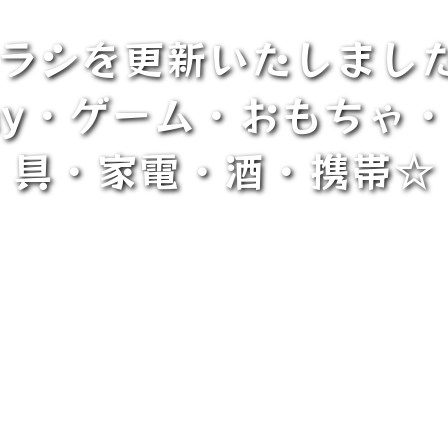
Bチラシを更新いたしまし
u-ray・ゲーム・おもち
具・家電・酒・携帯☆