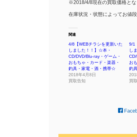
※2018/4/8現在の買取価格と
在庫状況・状態によってお値段
関連
4/8【WEBチラシを更新いた
9/
しました！！】☆本・
し
CD/DVD/Blu-ray・ゲーム・
CD
おもちゃ・カード・楽器・
お
釣具・家電・酒・携帯☆
釣
2018年4月8日
20
買取告知
買
Face