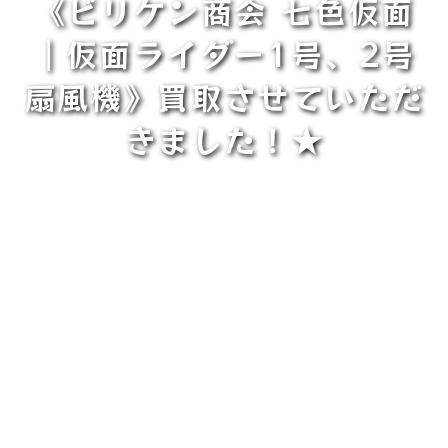
《ビリケン商会 七色仮面
｜仮面ライダー1号、2号
扇風機》買取させていただ
きました！★