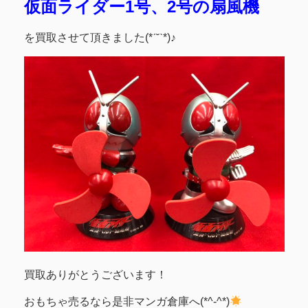
仮面ライダー1号、2号の扇風機
を買取させて頂きました(*ˊ˘ˋ*)♪
買取ありがとうございます！
おもちゃ売るなら是非マンガ倉庫へ(*^-^*)