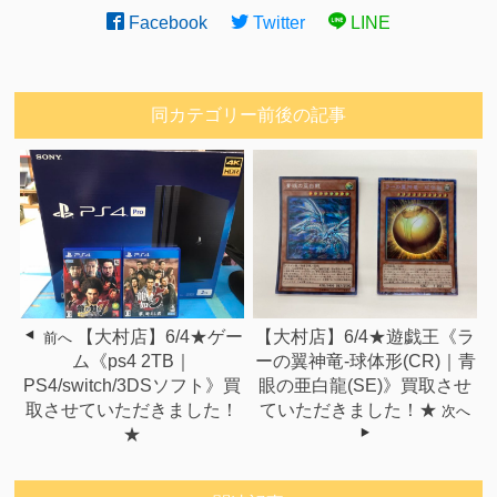
Facebook
Twitter
LINE
同カテゴリー前後の記事
【大村店】6/4★ゲー
【大村店】6/4★遊戯王《ラ
前へ
ム《ps4 2TB｜
ーの翼神竜-球体形(CR)｜青
PS4/switch/3DSソフト》買
眼の亜白龍(SE)》買取させ
取させていただきました！
ていただきました！★
次へ
★