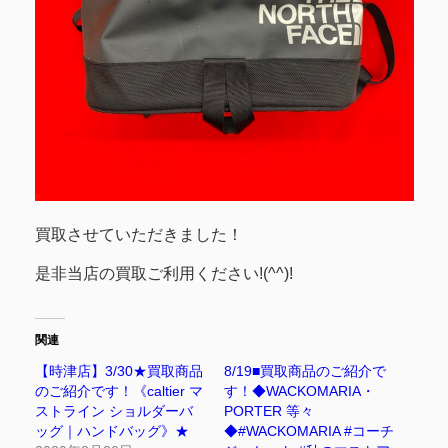
買取させていただきました！
是非当店の買取ご利用ください!(^^)!
関連
【時津店】3/30★買取商品
8/19■買取商品のご紹介で
のご紹介です！《caltier マ
す！◆WACKOMARIA・
ストライン ショルダーバ
PORTER 等々
ッグ｜ハンドバッグ》★
◆#WACKOMARIA #コーチ