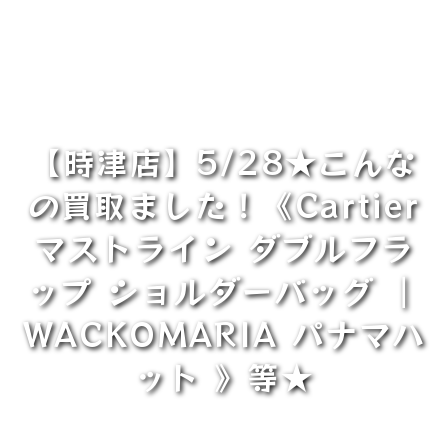
【時津店】5/28★こんな
の買取ました！《Cartier
マストライン ダブルフラ
ップ ショルダーバッグ ｜
WACKOMARIA パナマハ
ット 》等★