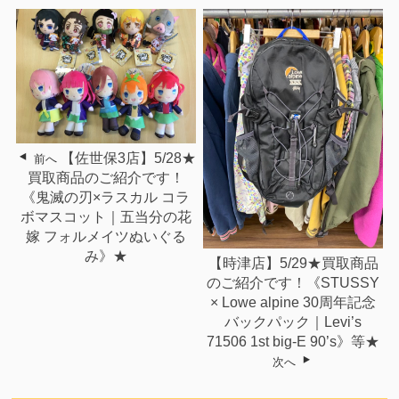
【佐世保3店】5/28★
前へ
買取商品のご紹介です！
《鬼滅の刃×ラスカル コラ
ボマスコット｜五当分の花
嫁 フォルメイツぬいぐる
み》★
【時津店】5/29★買取商品
のご紹介です！《STUSSY
× Lowe alpine 30周年記念
バックパック｜Levi’s
71506 1st big-E 90’s》等★
次へ