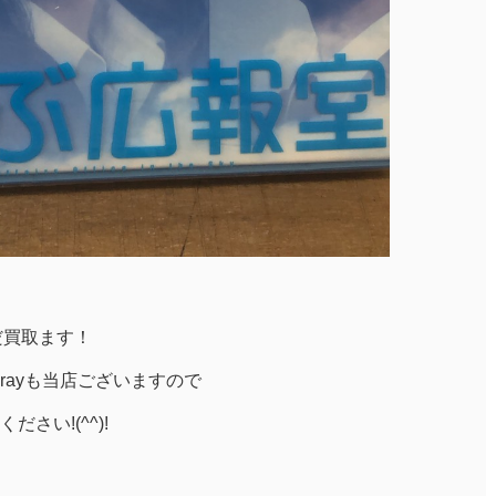
まだ買取ます！
-rayも当店ございますので
さい!(^^)!