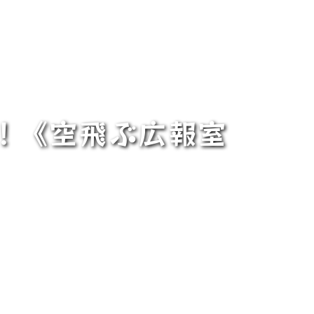
！《空飛ぶ広報室