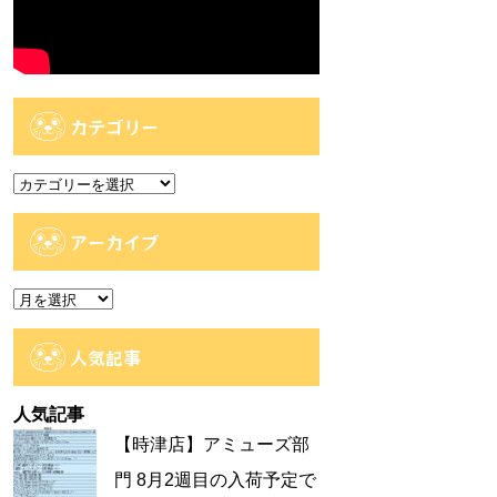
カテゴリー
カ
テ
ゴ
アーカイブ
リ
ー
ア
ー
カ
人気記事
イ
ブ
人気記事
【時津店】アミューズ部
門 8月2週目の入荷予定で