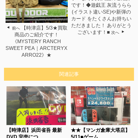
です！◆遊戯王 灰流うらら
(イラスト違いSE)や新弾の
カード をたくさんお持ちい
ただきました！ ありがとう
【時津店】5/3★買取
前へ
ございます！■
次へ
商品のご紹介です！
《MYSTERY RANCH
SWEET PEA｜ARCTERYX
ARRO22》★
関連記事
【時津店】浜田省吾 最新
★★【マンガ倉庫大塔店】
DVD 完売につ...
5/11■ゲーム...