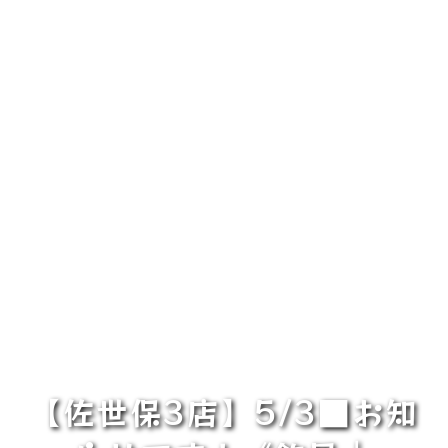
【佐世保3店】5/3■お知