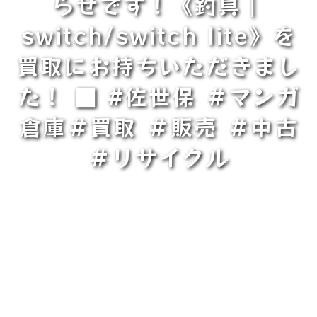
らせです！《釣具｜
switch/switch lite》を
買取にお持ちいただきまし
た！ ■ #佐世保 ＃マンガ
倉庫＃買取 ＃販売 ＃中古
＃リサイクル