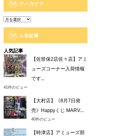
ゴ
アーカイブ
リ
ー
ア
ー
カ
人気記事
イ
ブ
人気記事
【佐世保2店佐々店】アミ
ューズコーナー入荷情報
です...
41件のビュー
【大村店】《8月7日発
売》Happyくじ MARV...
40件のビュー
【時津店】アミューズ部