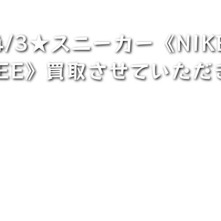
/3★スニーカー《NIKE 
XCEE》買取させていた