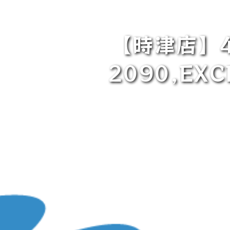
【時津店】4
2090,E