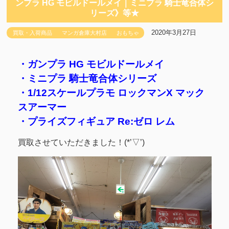
ンプラ HG モビルドールメイ｜ミニプラ 騎士竜合体シ
リーズ》等★
2020年3月27日
買取・入荷商品
マンガ倉庫大村店
おもちゃ
・ガンプラ HG モビルドールメイ
・ミニプラ 騎士竜合体シリーズ
・1/12スケールプラモ ロックマンX マック
スアーマー
・プライズフィギュア Re:ゼロ レム
買取させていただきました！(*’▽’)