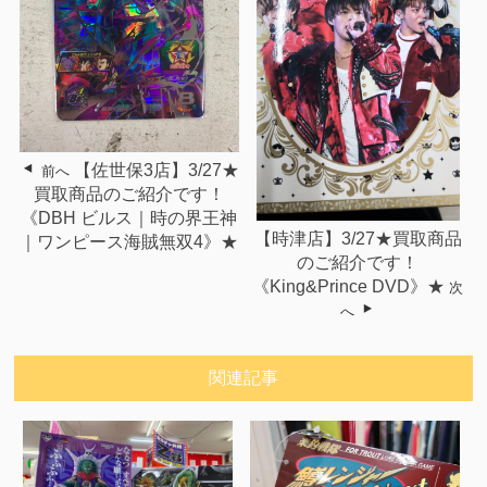
【佐世保3店】3/27★
前へ
買取商品のご紹介です！
《DBH ビルス｜時の界王神
【時津店】3/27★買取商品
｜ワンピース海賊無双4》★
のご紹介です！
《King&Prince DVD》★
次
へ
関連記事