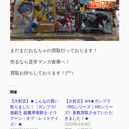
まだまだおもちゃの買取行っております！
売るなら是非マンガ倉庫へ！
買取お待ちしております！(^^♪
関連
【大村店】★こんなの買い
【大村店】4/4★ガンプラ
取りました！〈ガンプラ/
《RGシリーズ｜HGシリー
遊戯王 超魔導竜騎士-ドラ
ズ》多数買取させていただ
グーン・オブ・レッドアイ
きました！★
ズ〉★
2020年4月4日