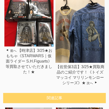
【時津店】3/25★お
前へ
もちゃ《STARWARS｜仮
面ライダー S.H.Figuarts》
等買取させていただきまし
【佐世保3店】3/25★買取商
た！★
品のご紹介です！《トイズ
マッコイ マリリンモンロー
シリーズ》★
次へ
関連記事