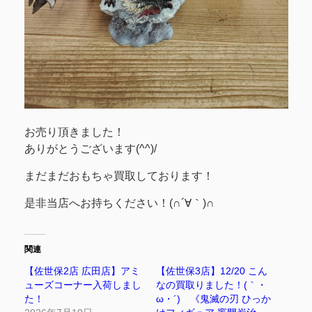
お売り頂きました！
ありがとうございます(^^)/
まだまだおもちゃ買取しております！
是非当店へお持ちください！(∩´∀｀)∩
関連
【佐世保2店 広田店】アミ
【佐世保3店】12/20 こん
ューズコーナー入荷しまし
なの買取りました！(｀・
た！
ω・´)ゞ《鬼滅の刃 ひっか