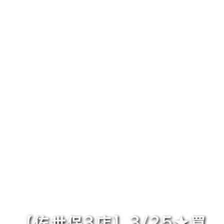
【佐世保3店】3/25★買