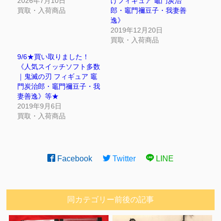
2026年7月10日
けフィギュア 竈門炭治
買取・入荷商品
郎・竈門禰豆子・我妻善
逸》
2019年12月20日
買取・入荷商品
9/6★買い取りました！
《人気スイッチソフト多数
｜鬼滅の刃 フィギュア 竈
門炭治郎・竈門禰豆子・我
妻善逸》等★
2019年9月6日
買取・入荷商品
Facebook
Twitter
LINE
同カテゴリー前後の記事