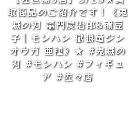
取商品のご紹介です！《鬼
滅の刃 竈門炭治郎&禰豆
子｜モンハン 獄狼竜ジン
オウガ 亜種》★ #鬼滅の
刃 #モンハン #フィギュ
ア #佐々店