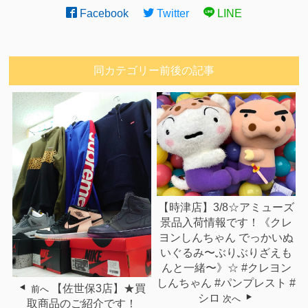
Facebook
Twitter
LINE
同カテゴリー前後の記事
【時津店】3/8☆アミューズ
景品入荷情報です！《クレ
ヨンしんちゃん でっかいぬ
いぐるみ〜ぶりぶりざえも
んと一緒〜》☆ #クレヨン
しんちゃん #パンプレスト #
【佐世保3店】★買
前へ
シロ
次へ
取商品のご紹介です！