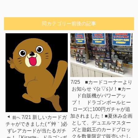
同カテゴリー前後の記事
7/25 ■カードコーナーより
お知らせヾ(≧▽≦)ﾉ！■カー
ド自販機がパワーアッ
プ！ ドラゴンボールヒー
ローズに100円ガチャが追
加されました！■夏休み企画
7/21 新しいカードガ
前へ
として、デュエルマスター
チャができました( *´艸｀)必
ズと遊戯王のカードブロッ
ずレアカードが当たるガチ
クを数量限定で販売いたし
ャ！『Kiraste』 ドラゴンボ