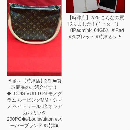
【時津店】2/20 こんなの買
取りました！(｀・ω・´)ゞ
《iPadmini4 64GB》 #iPad
#タブレット #時津
次へ
【時津店】2/19■買
前へ
取商品のご紹介です！
◆LOUIS VUITTON モノグ
ラム ルーピングMM・シマ
ノ ベイトリール 12 オシア
カルカッタ
200PG◆#Louisvuitton #ス
ーパーブランド #時津■