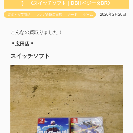
´)ゞ《スイッチソフト｜DBHベジータBR》
2020年2月20日
買取・入荷商品
マンガ倉庫広田店
カード
ゲーム
こんなの買取りました！
＊広田店＊
スイッチソフト