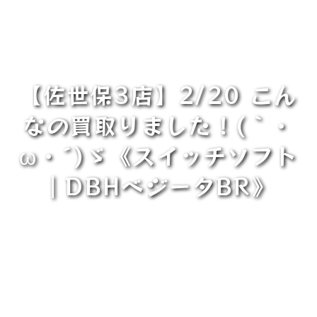
【佐世保3店】2/20 こん
なの買取りました！(｀・
ω・´)ゞ《スイッチソフト
｜DBHベジータBR》