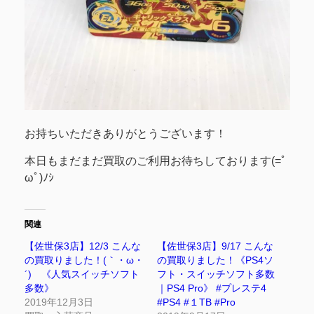
お持ちいただきありがとうございます！
本日もまだまだ買取のご利用お待ちしております(=ﾟ
ωﾟ)ﾉｼ
関連
【佐世保3店】12/3 こんな
【佐世保3店】9/17 こんな
の買取りました！(｀・ω・
の買取りました！《PS4ソ
´)ゞ《人気スイッチソフト
フト・スイッチソフト多数
多数》
｜PS4 Pro》 #プレステ4
2019年12月3日
#PS4 #１TB #Pro