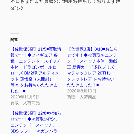
本日もまだまだ買取のご利用お待ちしております(=ﾟ
ωﾟ)ﾉｼ
関連
【佐世保3店】11/5■買取情
【佐世保3店】8/10■お知ら
報です！◆フィギュア 各
せです！◆≪買取≫ニンテ
種・ニンテンドースイッチ
ンドースイッチ本体・遊戯
本体・ドラゴンボールヒー
王 新弾カード多数プリズ
ローズ BM2弾 アルティメ
マティックレア 20THシー
ット 孫悟空（未開封）
クレットレア をお持ちい
等々 をお持ちいただきま
ただきました！■
した！■
2020年8月10日
2020年11月5日
買取・入荷商品
買取・入荷商品
【佐世保3店】12/8■お知ら
せです！◆≪買取≫PS4、
ニンテンドースイッチ、
3DS ソフト・≪ガンバラ