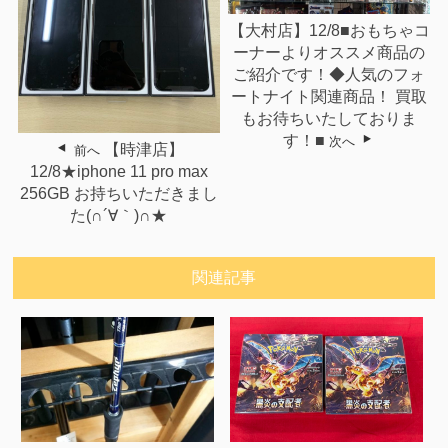
【大村店】12/8■おもちゃコ
ーナーよりオススメ商品の
ご紹介です！◆人気のフォ
ートナイト関連商品！ 買取
もお待ちいたしておりま
す！■
次へ
【時津店】
前へ
12/8★iphone 11 pro max
256GB お持ちいただきまし
た(∩´∀｀)∩★
関連記事