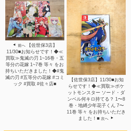
【佐世保3店】
前へ
11/30■お知らせです！◆≪
買取≫鬼滅の刃 1~16巻・五
等分の花嫁 1~7巻 等々 をお
持ちいただきました！◆#鬼
滅の刃 #五等分の花嫁 #コミ
【佐世保3店】11/30■お知
ック #買取 #佐々店■
らせです！◆≪買取≫ポケ
ットモンスター ソード・ダ
ンベル何キロ持てる？ 1〜8
巻・地縛少年花子くん 7〜
11巻 等々 をお持ちいただき
ました！■
次へ