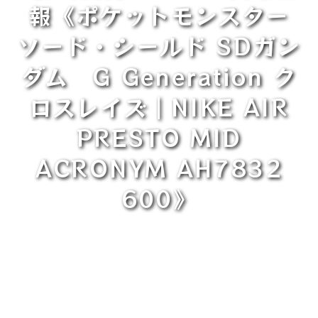
報《ポケットモンスター
ソード・シールド SDガン
ダム G Generation ク
ロスレイズ｜NIKE AIR
PRESTO MID
ACRONYM AH7832
600》