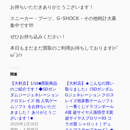
お持ちいただきありがとうございます！
スニーカー・ブーツ、GｰSHOCK・その他時計大募
集中です!!!!
ぜひお持ち込みください！
本日もまだまだ買取のご利用お待ちしております(=ﾟ
ωﾟ)ﾉｼ
関連
【大村店】1/16■買取商品
【大村店】★こんなの買い
のご紹介です！◆SDガン
取りました♪《SDガンダム
ダムジージェネレーション
Gジェネレーション クロス
クロスレイズ 他 人気ゲー
レイズ他多数ゲームソフト
ムソフト をお持ちいただ
｜一番くじドラゴンボール
きました！ ありがとうご
A賞 超サイヤ人孫悟空 E賞
ざいます！■
超サイヤ人ブロリー93 コ
2020年1月16日
ラボ賞 シャロット｜デュ
買取・入荷商品
エルマスターズカード》★