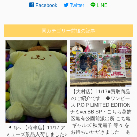
Facebook
Twitter
LINE
同カテゴリー前後の記事
【大村店】11/17■買取商品
のご紹介です！◆ワンピー
ス P.O.P LIMITED EDITION
ナミver.BB SP・こちら葛飾
区亀有公園前派出所 こち亀
ギャルズ 秋元麗子 等々 を
【時津店】11/17 ア
前へ
お持ちいただきました！ あ
ミューズ景品入荷しました♪