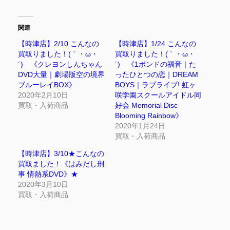
関連
【時津店】2/10 こんなの
【時津店】1/24 こんなの
買取りました！(｀・ω・
買取りました！(｀・ω・
´)ゞ《クレヨンしんちゃん
´)ゞ《1ポンドの福音｜た
DVD大量｜劇場版空の境界
ったひとつの恋｜DREAM
ブルーレイBOX》
BOYS｜ラブライブ! 虹ヶ
2020年2月10日
咲学園スクールアイドル同
買取・入荷商品
好会 Memorial Disc
Blooming Rainbow》
2020年1月24日
買取・入荷商品
【時津店】3/10★こんなの
買取ました！《はみだし刑
事 情熱系DVD》★
2020年3月10日
買取・入荷商品