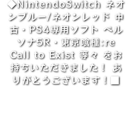
◆NintendoSwitch ネオ
ンブルー/ネオンレッド 中
古・PS4専用ソフト ペル
ソナ5R・東京喰種:re
Call to Exist 等々 をお
持ちいただきました！ あ
りがとうございます！■