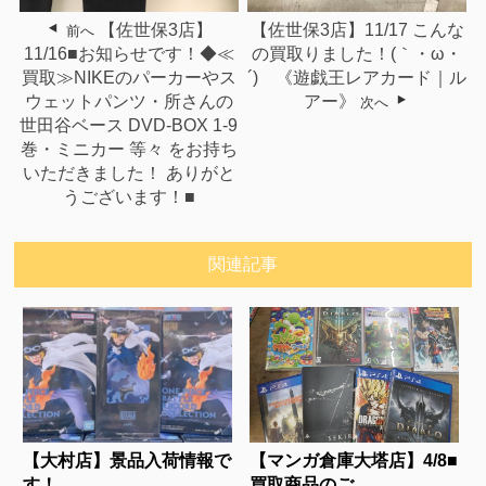
【佐世保3店】
【佐世保3店】11/17 こんな
前へ
11/16■お知らせです！◆≪
の買取りました！(｀・ω・
買取≫NIKEのパーカーやス
´)ゞ《遊戯王レアカード｜ル
ウェットパンツ・所さんの
アー》
次へ
世田谷ベース DVD-BOX 1-9
巻・ミニカー 等々 をお持ち
いただきました！ ありがと
うございます！■
関連記事
【大村店】景品入荷情報で
【マンガ倉庫大塔店】4/8■
す！...
買取商品のご...