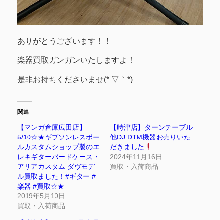
ありがとうございます！！
楽器買取ガンガンいたしますよ！
是非お持ちくださいませ(*´▽｀*)
関連
【マンガ倉庫広田店】
【時津店】ターンテーブル
5/10☆★ギブソンレスポー
他DJ.DTM機器お売りいた
ルカスタムショップ製のエ
だきました
レキギターバードケース・
2024年11月16日
アリアカスタム ダヴモデ
買取・入荷商品
ル買取ました！#ギター #
楽器 #買取☆★
2019年5月10日
買取・入荷商品