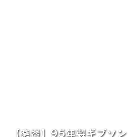
【楽器】95年製ギブソン