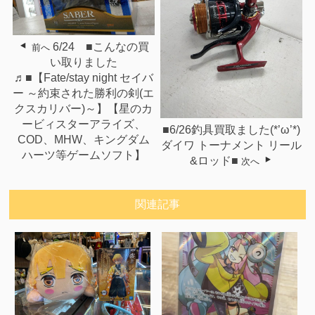
6/24 ■こんなの買
前へ
い取りました
♬■【Fate/stay night セイバ
ー ～約束された勝利の剣(エ
クスカリバー)～】【星のカ
ービィスターアライズ、
■6/26釣具買取ました(*’ω’*)
COD、MHW、キングダム
ダイワ トーナメント リール
ハーツ等ゲームソフト】
&ロッド■
次へ
関連記事