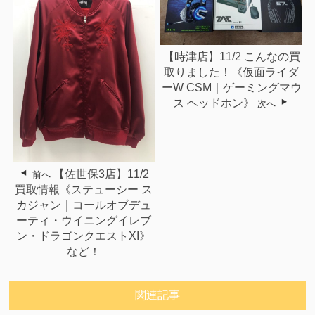
【時津店】11/2 こんなの買
取りました！《仮面ライダ
ーW CSM｜ゲーミングマウ
ス ヘッドホン》
次へ
【佐世保3店】11/2
前へ
買取情報《ステューシー ス
カジャン｜コールオブデュ
ーティ・ウイニングイレブ
ン・ドラゴンクエストXI》
など！
関連記事