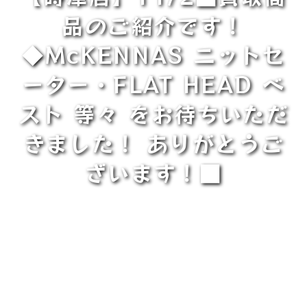
品のご紹介です！
◆McKENNAS ニットセ
ーター・FLAT HEAD ベ
スト 等々 をお待ちいただ
きました！ ありがとうご
ざいます！■