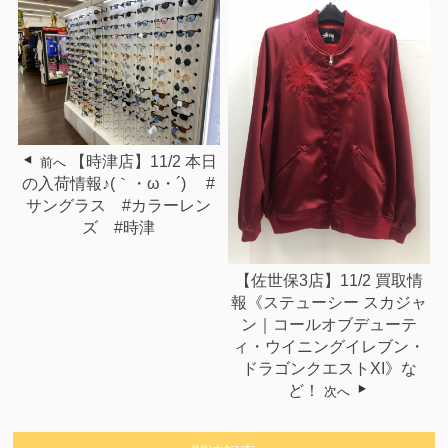
【時津店】11/2 本日
前へ
の入荷情報♪(｀・ω・´)ゞ #
サングラス #カラーレン
ズ #時津
【佐世保3店】11/2 買取情
報《ステューシー スカジャ
ン｜コールオブデューテ
ィ・ウイニングイレブン・
ドラゴンクエストXI》な
ど！
次へ