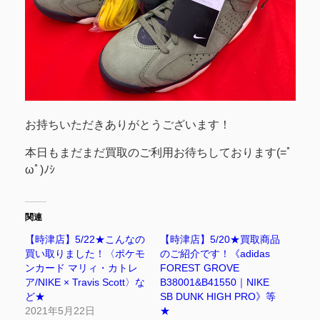
お持ちいただきありがとうございます！
本日もまだまだ買取のご利用お待ちしております(=ﾟ
ωﾟ)ﾉｼ
関連
【時津店】5/22★こんなの
【時津店】5/20★買取商品
買い取りました！〈ポケモ
のご紹介です！《adidas
ンカード マリィ・カトレ
FOREST GROVE
ア/NIKE × Travis Scott〉な
B38001&B41550｜NIKE
ど★
SB DUNK HIGH PRO》等
2021年5月22日
★