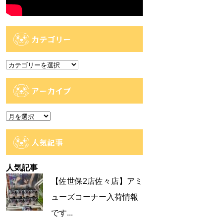
カテゴリー
カ
テ
ゴ
アーカイブ
リ
ー
ア
ー
カ
人気記事
イ
ブ
人気記事
【佐世保2店佐々店】アミ
ューズコーナー入荷情報
です...