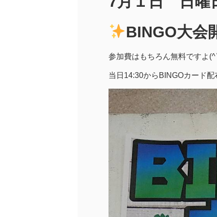
7月１日 日曜
BINGO大
参加費はもちろん無料ですよ(^▽
当日14:30からBINGOカード