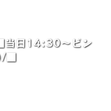
■当日14:30～ビン
/■