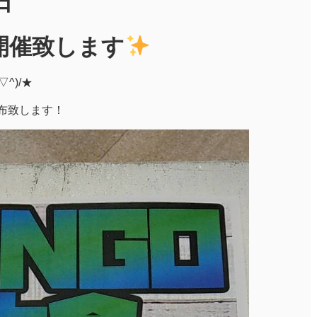
日
会開催致します
^)/★
配布致します！