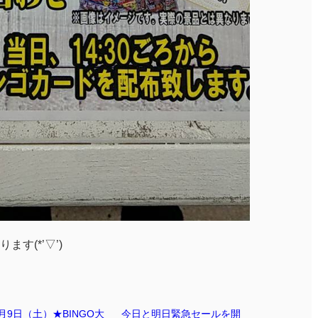
す(*’▽’)
月9日（土）★BINGO大
今日と明日緊急セールを開