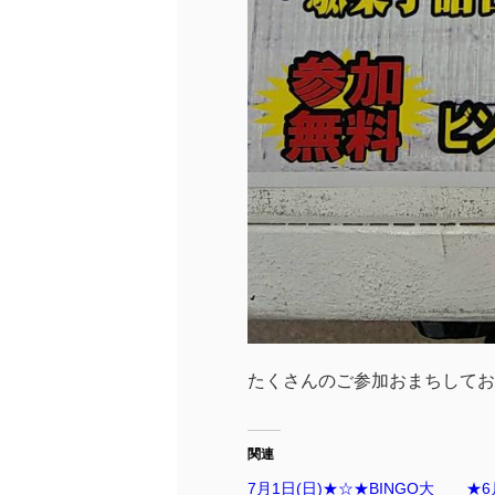
たくさんのご参加おまちしておりま
関連
7月1日(日)★☆★BINGO大
★6