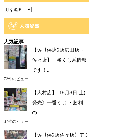
ー
ア
ー
カ
人気記事
イ
ブ
人気記事
【佐世保店2店広田店・
佐々店】一番くじ系情報
です！...
72件のビュー
【大村店】《8月8日(土)
発売》一番くじ ・勝利
の...
37件のビュー
【佐世保2店佐々店】アミ