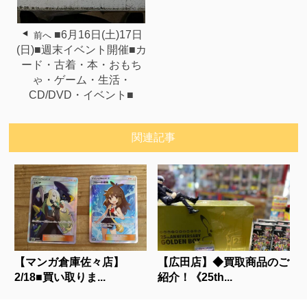
■6月16日(土)17日
前へ
(日)■週末イベント開催■カ
ード・古着・本・おもち
ゃ・ゲーム・生活・
CD/DVD・イベント■
関連記事
【マンガ倉庫佐々店】
【広田店】◆買取商品のご
2/18■買い取りま...
紹介！《25th...