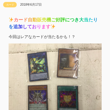
2018年6月17日
カード
カ
ー
ド
自
動
販
売
機
ご
好
評
に
つ
き
大
当
た
り
を
追
加
し
て
お
り
ま
す
今回はレアなカードが当たるかも！？