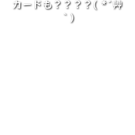
カードも？？？？( *´艸
｀)