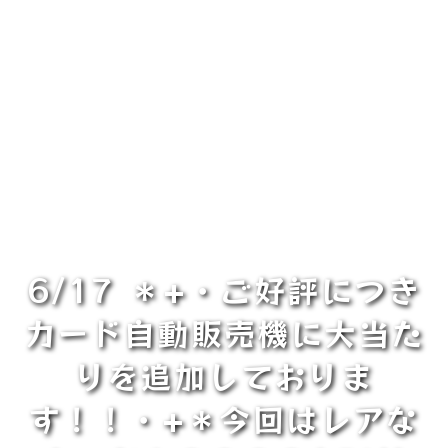
6/17 ＊+・ご好評につき
カード自動販売機に大当た
りを追加しておりま
す！！・+＊今回はレアな