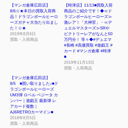
【マンガ倉庫広田店】
【時津店】11/13■買取入荷
8/6☆★本日の買取入荷商
商品のご紹介です！◆≪ド
品！ドラゴンボールヒーロ
ラゴンボールヒーローズ≫
ーズガチャ大当たり出まし
激レア！「大神官」・≪デ
た！☆★
ュエルマスターズ≫SRや
2019年8月6日
ビクトリーレアがなんと50
買取・入荷商品
万円分！ 等々◆#デュエマ
#長崎 #高価買取 #遊戯王 #
カード #マンガ倉庫 #時津
■
2019年11月13日
買取・入荷商品
【マンガ倉庫広田店】
8/5 ■買い取りました♪■ド
ラゴンボールヒーローズ
UM3弾 ロベル ベジータ カ
ンバー｜遊戯王 最新弾 レ
アカード複数｜
AJ6RETROカーマイン■
2018年8月5日
買取・入荷商品