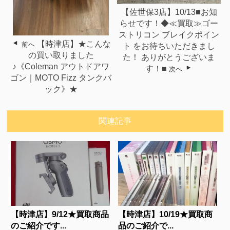
【佐世保3店】10/13■お知
らせです！◆≪買取≫ゴー
ストリコン ブレイクポイン
【時津店】★こんな
前へ
ト をお待ちいただきまし
の買い取りました
た！ ありがとうございま
♪《Coleman アウトドアワ
す！■
次へ
ゴン｜MOTO Fizz タンクバ
ック》★
関連記事
【時津店】9/12★買取商品
【時津店】10/19★買取商
のご紹介です...
品のご紹介で...