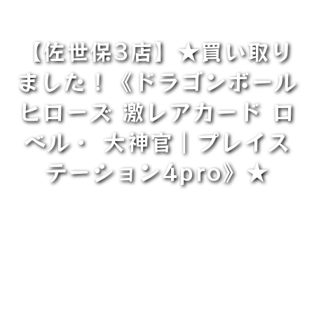
【佐世保3店】★買い取り
ました！《ドラゴンボール
ヒローズ 激レアカード ロ
ベル・ 大神官｜プレイス
テーション4pro》★