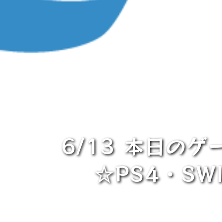
6/13 本日の
☆PS4・SWI