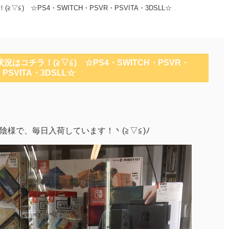
▽≦)ゞ☆PS4・SWITCH・PSVR・PSVITA・3DSLL☆
況はコチラ！(≧▽≦)ゞ☆PS4・SWITCH・PSVR・
PSVITA・3DSLL☆
陰様で、毎日入荷しています！丶(≧▽≦)ﾉ