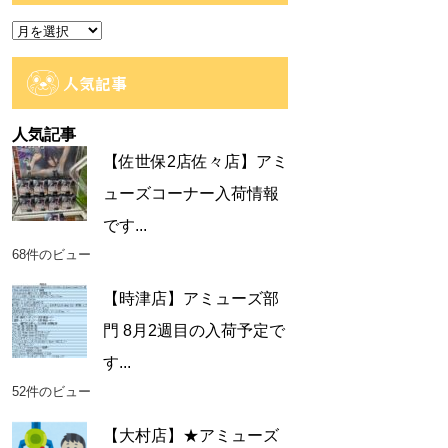
ー
ア
ー
カ
人気記事
イ
ブ
人気記事
【佐世保2店佐々店】アミ
ューズコーナー入荷情報
です...
68件のビュー
【時津店】アミューズ部
門 8月2週目の入荷予定で
す...
52件のビュー
【大村店】★アミューズ