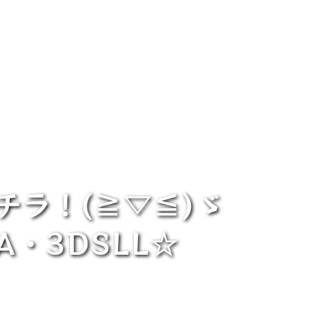
チラ！(≧▽≦)ゞ
TA・3DSLL☆