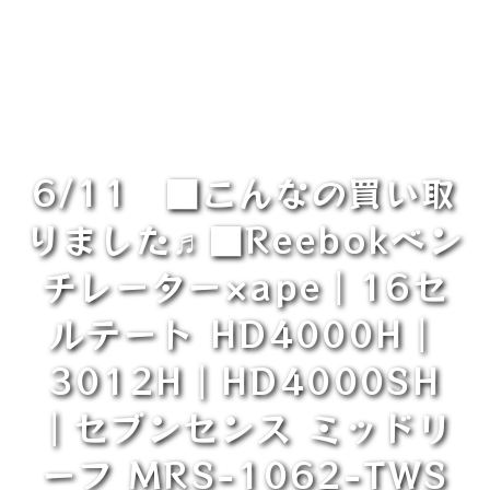
6/11 ■こんなの買い取
りました♬■Reebokベン
チレーター×ape｜16セ
ルテート HD4000H｜
3012H｜HD4000SH
｜セブンセンス ミッドリ
ーフ MRS-1062-TWS