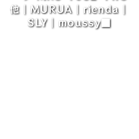
他｜MURUA｜rienda｜
SLY｜moussy■