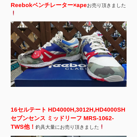
Reebokベンチレーター×ape
お売り頂きました
16セルテート HD4000H,3012H,HD4000SH
セブンセンス ミッドリーフ MRS-1062-
TWS他！
釣具大量にお売り頂きました