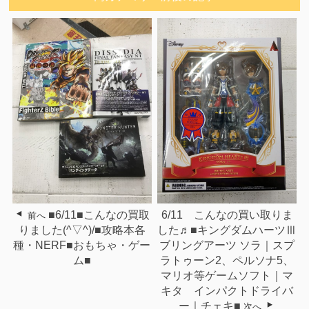
6/11 こんなの買い取りま
■6/11■こんなの買取
前へ
した♬■キングダムハーツⅢ
りました(^▽^)/■攻略本各
ブリングアーツ ソラ｜スプ
種・NERF■おもちゃ・ゲー
ラトゥーン2、ペルソナ5、
ム■
マリオ等ゲームソフト｜マ
キタ インパクトドライバ
ー｜チェキ■
次へ