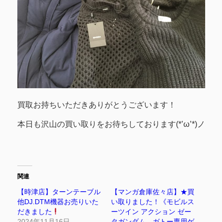
買取お持ちいただきありがとうございます！
本日も沢山の買い取りをお待ちしております(*’ω’*)ノ
関連
【時津店】ターンテーブル
【マンガ倉庫佐々店】★買
他DJ.DTM機器お売りいた
い取りました！《モビルス
だきました
ーツイン アクション ゼー
2024年11月16日
タガンダム、ガトー専用ゲ