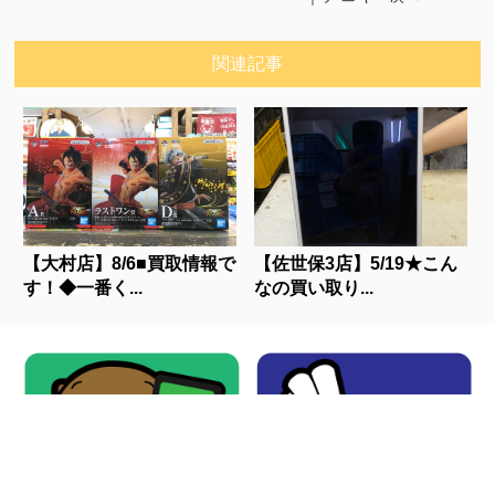
関連記事
【大村店】8/6■買取情報で
【佐世保3店】5/19★こん
す！◆一番く...
なの買い取り...